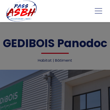
Accueil
GEDIBOIS Panodoc
Nos bons Plans
Obtenir mon Pass ASBH
Habitat | Bâtiment
Devenir partenaire