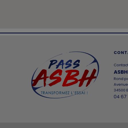
CONT
Contac
ASBH
Rond po
Avenue
34500 B
04 67 