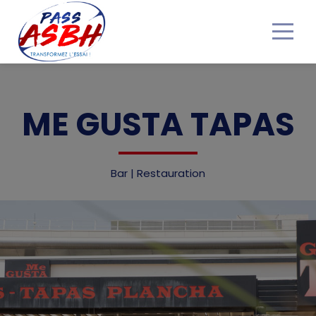
Accueil
ME GUSTA TAPAS
Nos bons Plans
Obtenir mon Pass ASBH
Bar | Restauration
Devenir partenaire