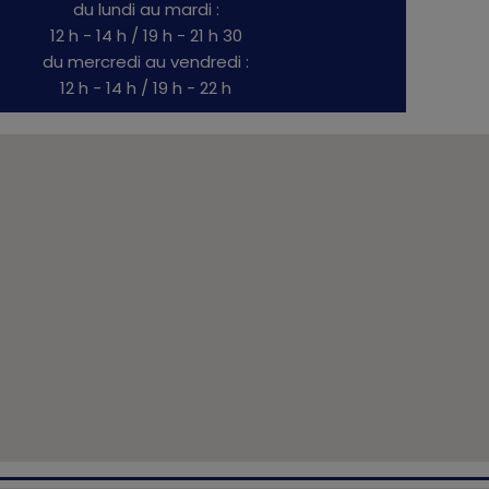
du lundi au mardi :
12 h - 14 h / 19 h - 21 h 30
du mercredi au vendredi :
12 h - 14 h / 19 h - 22 h