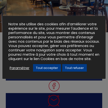
Notre site utilise des cookies afin d’améliorer votre
expérience sur le site, pour mesurer l'audience et la
performance du site, vous montrer des contenus
personnalisés et pour vous permettre d'interagir
avec nos contenus par le biais des réseaux sociaux.
Vous pouvez accepter, gérer vos préférences ou
Brasserie M
continuer votre navigation sans accepter. Vous
pourrez mettre à jour votre choix à tout moment en
ZAC de La Domitienne
cliquant sur le lien Cookies en bas de notre site.
10 Rond-Point des entreprises
Paramétrer
Tout accepter
Tout refuser
Béziers
04 67 26 45 56