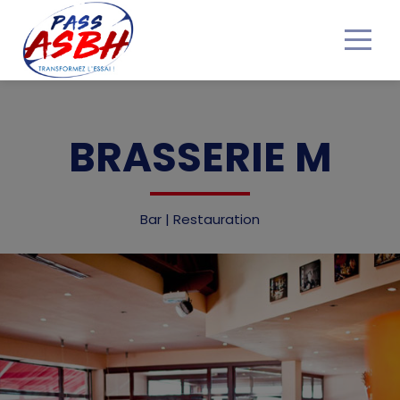
Accueil
BRASSERIE M
Nos bons Plans
Obtenir mon Pass ASBH
Bar | Restauration
Devenir partenaire