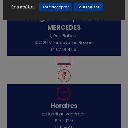
Paramétrer
Tout accepter
Tout refuser
Garage APG - Spécialiste
MERCEDES
1, Rue Babeuf
34420 Villeneuve les Béziers
04 67 01 42 61
Horaires
du lundi au vendredi :
8 h - 12 h
14 h -18 h