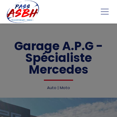
Accueil
Garage A.P.G -
Nos bons Plans
Spécialiste
Obtenir mon Pass ASBH
Mercedes
Devenir partenaire
Auto | Moto